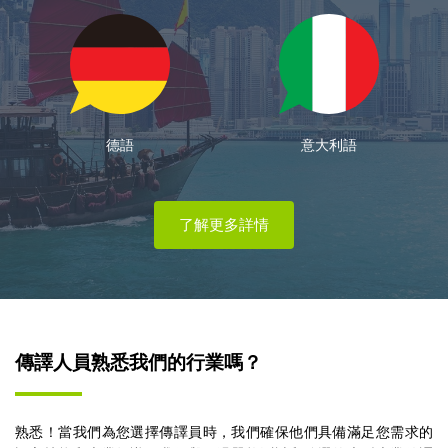
語
意大利語
西班牙語
了解更多詳情
傳譯人員熟悉我們的行業嗎？
熟悉！當我們為您選擇傳譯員時，我們確保他們具備滿足您需求的