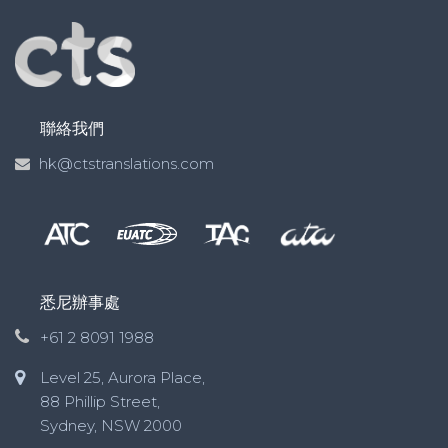
聯絡我們
hk@ctstranslations.com
悉尼辦事處
+61 2 8091 1988
Level 25, Aurora Place,
88 Phillip Street,
Sydney, NSW 2000