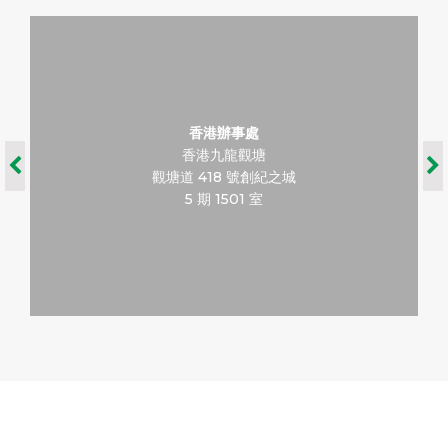
香港辦事處
香港九龍觀塘
觀塘道 418 號創紀之城
5 期 1501 室