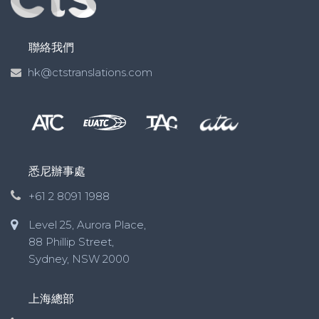
聯絡我們
hk@ctstranslations.com
悉尼辦事處
+61 2 8091 1988
Level 25, Aurora Place,
88 Phillip Street,
Sydney, NSW 2000
上海總部