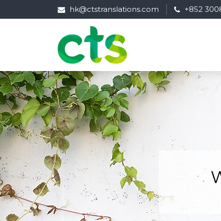
hk@ctstranslations.com
+852 300